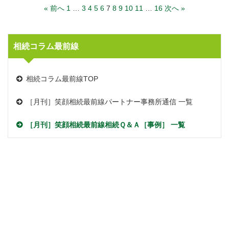
« 前へ
1
…
3
4
5
6
7
8
9
10
11
…
16
次へ »
相続コラム最前線
相続コラム最前線TOP
［月刊］笑顔相続最前線
パートナー事務所通信 一覧
［月刊］笑顔相続最前線
相続Ｑ＆Ａ［事例］ 一覧