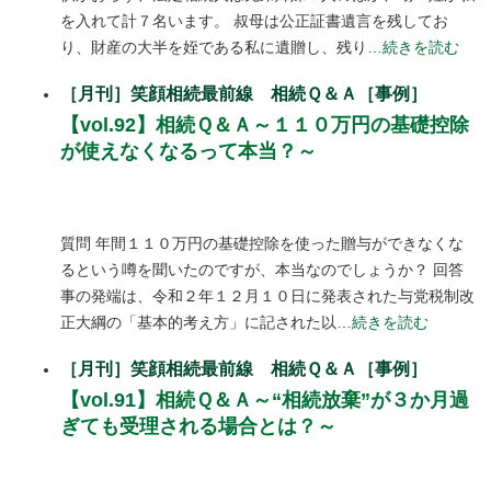
を入れて計７名います。 叔母は公正証書遺言を残してお
り、財産の大半を姪である私に遺贈し、残り
…続きを読む
［月刊］笑顔相続最前線 相続Ｑ＆Ａ［事例］
【vol.92】相続Ｑ＆Ａ～１１０万円の基礎控除
が使えなくなるって本当？～
質問 年間１１０万円の基礎控除を使った贈与ができなくな
るという噂を聞いたのですが、本当なのでしょうか？ 回答
事の発端は、令和２年１２月１０日に発表された与党税制改
正大綱の「基本的考え方」に記された以
…続きを読む
［月刊］笑顔相続最前線 相続Ｑ＆Ａ［事例］
【vol.91】相続Ｑ＆Ａ～“相続放棄”が３か月過
ぎても受理される場合とは？～