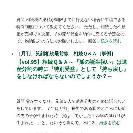
質問 相続税の納税が期限までに行えない場合に申請できる
特例制度について教えてください。 ただし、相続した不動
産が売却でき次第、その売却代金を納付に充てる予定なの
で、物納以外の方法でお願いします。 回答
…続きを読む
［月刊］笑顔相続最前線 相続Ｑ＆Ａ［事例］
【vol.95】相続Ｑ＆Ａ～『孫の誕生祝い』は遺
産分割の時に『特別受益』として『持ち戻し』
をしなければならないのでしょうか？～
質問 父が亡くなり、兄弟３人で遺産分割のために話し合い
をしています。 ７年ほど前、長男である私のところに初孫
の男の子が生まれた時、父は「でかした！○○家の跡取りが
生まれた！」と、たいそう喜んで、私に３
…続きを読む