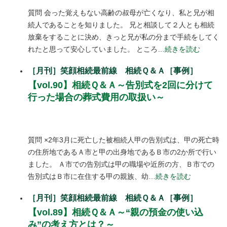
質問 会った覚えもない高齢の叔母が亡くなり、私と兄が相
続人であることを知りました。 兄と相談して２人とも相続
放棄をすることに決め、きっと兄が私の分まで手続をしてく
れたと思って安心していました。 ところ
…続きを読む
［月刊］笑顔相続最前線 相続Ｑ＆Ａ［事例］
【vol.90】相続Ｑ＆Ａ～告別式を2回に分けて
行った場合の葬式費用の取扱い～
質問 ×2年3月に死亡した被相続人甲の告別式は、甲の死亡時
の住所地であるＡ市と甲の出身地であるＢ市の2か所で行い
ました。 Ａ市での告別式は甲の職場や近所の方、Ｂ市での
告別式はＢ市に在住する甲の親族、幼
…続きを読む
［月刊］笑顔相続最前線 相続Ｑ＆Ａ［事例］
【vol.89】相続Ｑ＆Ａ～“親の預金の使い込
み”の考え方とは？～