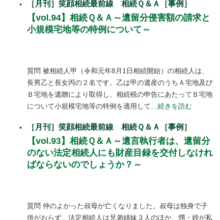
［月刊］笑顔相続最前線 相続Ｑ＆Ａ［事例］
【vol.94】相続Ｑ＆Ａ～遺留分侵害額の請求と
小規模宅地等の特例について～
質問 被相続人甲（令和元年8月1日相続開始）の相続人は、
長男乙と長女丙の２名です。乙は甲の遺産のうちＡ宅地及び
Ｂ宅地を遺贈により取得し、相続税の申告にあたってＢ宅地
について小規模宅地等の特例を適用して
…続きを読む
［月刊］笑顔相続最前線 相続Ｑ＆Ａ［事例］
【vol.93】相続Ｑ＆Ａ～遺言執行者は、遺留分
のない法定相続人にも財産目録を交付しなけれ
ばならないのでしょうか？～
質問 仲のよかった叔母が亡くなりました。叔母は独身で子
供がおらず、法定相続人は兄弟姉妹３人のほか、甥・姪が私