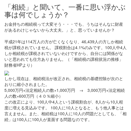
「相続」と聞いて、一番に思い浮かぶ
事は何でしょうか？
お金持ちの相続税って大変そう・・・でも、うちはそんなに財産
があるわけじゃないから大丈夫。」と、思っていませんか？
平成21年は114万人の方が亡くなくなり、46,439人の方しか相続
税が課税されていません。 課税割合は4.1%のみです。100人中4人
しか相続税が課税されていないわけですから、自分には関係がな
いと思われても仕方ありません。（「相続税の課税状況の推移」
財務省HPより）
しかし現在は、相続税法が改正され、相続税の基礎控除が次のと
おりに縮小されました。
5,000万円+法定相続人の数×1,000万円 → 3,000万円+法定相続
人の数×600万円
（４０％縮小）
この改正により、100人中4人という課税割合が、8人から10人程
度に増える見込みです。 100人に10人となると、もう他人事とは
言えません。また、相続税は100人に10人の問題だとしても、
「相
続」は100人に100人が直面する問題なのです。