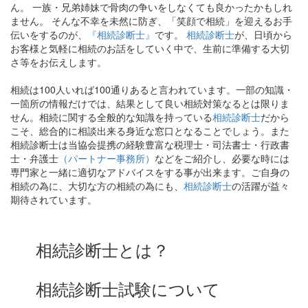
ん。 一族・兄弟姉妹で骨肉の争いをしなくても良かったかもしれ
ません。 そんな不幸を未然に防ぎ、「笑顔で相続」を迎えるお手
伝いをするのが、
『相続診断士』
です。
相続診断士
が、日頃から
お客様と気軽に相続のお話をしていく中で、生前に準備する大切
さ等をお伝えします。
相続は100人いれば100通りあると言われています。一部の知識・
一箇所の情報だけでは、結果として良い相続対策なるとは限りま
せん。相続に関する全般的な知識を持っている
相続診断士
だから
こそ、総合的に相談出来る身近な窓口となることでしょう。また
相続診断士は当協会提携の経験豊富な税理士・司法書士・行政書
士・弁護士
（パートナー事務所）
などをご紹介し、必要な時には
専門家と一緒に適切なアドバイスをする事が出来ます。ご自身の
相続の為に、大切な方の相続の為にも、
相続診断士
の活躍が益々
期待されています。
相続診断士とは？
相続診断士試験について