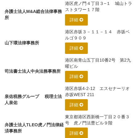
港区虎ノ門４丁目３−１ 城山トラ
ストタワー１７階
弁護士法人M&A総合法律事務
所
詳細
港区赤坂３－１１－１４ 赤坂ベ
ルゴ９０９
山下環法律事務所
詳細
港区南青山五丁目10番2号 第2九
曜ビル
司法書士法人中央法務事務所
詳細
港区赤坂4-2-12 エスセナーリオ
赤坂WEST 211
泉佑税務グループ 税理士法
人泉佑
詳細
東京都港区西新橋一丁目２０番３
号 虎ノ門法曹ビル９階
弁護士法人TLEO虎ノ門法律経
済事務所
詳細