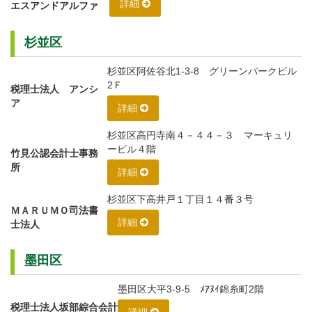
詳細
エスアンドアルファ
杉並区
杉並区阿佐谷北1-3-8 グリーンパークビル
2Ｆ
税理士法人 アンシ
ア
詳細
杉並区高円寺南４－４４－３ マーキュリ
ービル４階
竹見公認会計士事務
所
詳細
杉並区下高井戸１丁目１４番３号
ＭＡＲＵＭＯ司法書
詳細
士法人
墨田区
墨田区大平3-9-5 ﾒｱﾇｲ錦糸町2階
税理士法人坂部綜合会計