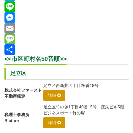
Twitter
Line
Messenger
Email
Message
<<市区町村名50音順>>
共
有
足立区
足立区西新井四丁目26番18号
株式会社ファースト
詳細
不動産鑑定
足立区竹の塚1丁目40番15号 庄栄ビル5階
ビジネスポート竹の塚
税理士事務所
Riation
詳細