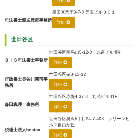
詳細
墨田区業平3-7-9 児玉ビル３０１
司法書士渡辺豊彦事務所
詳細
世田谷区
世田谷区南烏山5-12-9 丸富ビル4階
ＢＩＳ司法書士事務所
詳細
世田谷区砧3-13-12
行政書士長谷川憲司事
詳細
務所
世田谷区赤堤4-37-8 丸茂ビルB1F
森田税理士事務所
詳細
世田谷区奥沢5丁目24-7-403 グリーンヒ
ルズ自由が丘
税理士法人bestax
詳細