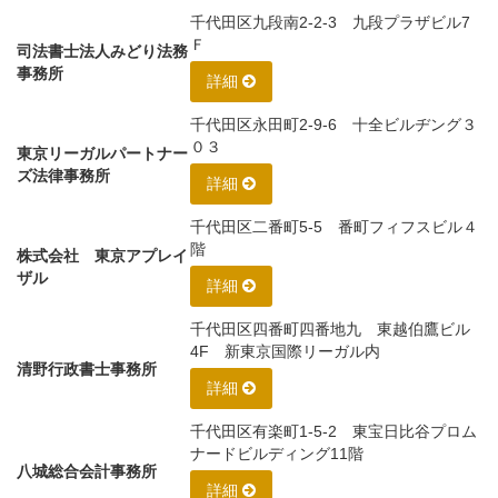
千代田区九段南2-2-3 九段プラザビル7
Ｆ
司法書士法人みどり法務
事務所
詳細
千代田区永田町2-9-6 十全ビルヂング３
０３
東京リーガルパートナー
ズ法律事務所
詳細
千代田区二番町5-5 番町フィフスビル４
階
株式会社 東京アプレイ
ザル
詳細
千代田区四番町四番地九 東越伯鷹ビル
4F 新東京国際リーガル内
清野行政書士事務所
詳細
千代田区有楽町1-5-2 東宝日比谷プロム
ナードビルディング11階
八城総合会計事務所
詳細