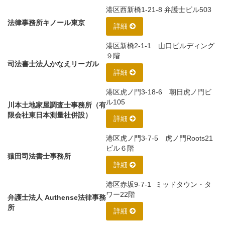
港区西新橋1-21-8 弁護士ビル503
法律事務所キノール東京
詳細
港区新橋2-1-1 山口ビルディング
９階
司法書士法人かなえリーガル
詳細
港区虎ノ門3-18-6 朝日虎ノ門ビ
ル105
川本土地家屋調査士事務所（有
限会社東日本測量社併設）
詳細
港区虎ノ門3-7-5 虎ノ門Roots21
ビル６階
猿田司法書士事務所
詳細
港区赤坂9-7-1 ミッドタウン・タ
ワー22階
弁護士法人 Authense法律事務
所
詳細