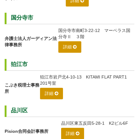
詳細
国分寺市
国分寺市南町3-22-12 マーベラス国
分寺Ⅱ ３階
弁護士法人ガーディアン法
律事務所
詳細
狛江市
狛江市岩戸北4-10-13 KITAMI FLAT PART1
201号室
こぶき税理士事務
所
詳細
品川区
品川区東五反田5-28-1 K2ビル6F
Pision合同会計事務所
詳細