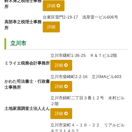
鈴木博之税理士事務
詳細
所
台東区雷門2-19-17 浅草雷一ビル606号
高部孝之税理士事務
詳細
所
立川市
立川市曙町1-36-25 Ｒ＆Ｔビル2階
ミライエ税務会計事務所
詳細
立川市柴崎町2-2-16 立川MAビル403
かわた司法書士・行政書
詳細
士事務所
立川市錦町二丁目３番１２号 水村ビル
２階
土地家屋調査士法人えん
詳細
立川市栄町４－１６－２２ リアルビル
ネクスト４０２