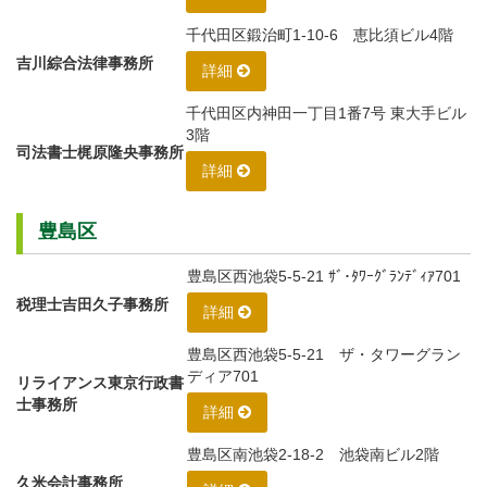
千代田区鍛治町1-10-6 恵比須ビル4階
吉川綜合法律事務所
詳細
千代田区内神田一丁目1番7号 東大手ビル
3階
司法書士梶原隆央事務所
詳細
豊島区
豊島区西池袋5-5-21 ｻﾞ･ﾀﾜｰｸﾞﾗﾝﾃﾞｨｱ701
税理士吉田久子事務所
詳細
豊島区西池袋5-5-21 ザ・タワーグラン
ディア701
リライアンス東京行政書
士事務所
詳細
豊島区南池袋2-18-2 池袋南ビル2階
久米会計事務所