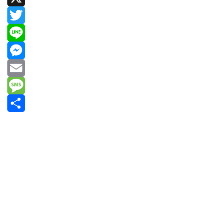
X
Twitter
Line
Messenger
Email
Message
共
有