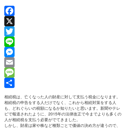
Facebook
X
Twitter
Line
Messenger
Email
Message
共
相続税は、亡くなった人の財産に対して支払う税金になります。
相続税の申告をする人だけでなく、これから相続対策をする人
有
も、どれぐらいの税額になるか知りたいと思います。新聞やテレ
ビで報道されたように、2015年の法律改正で今までよりも多くの
人が相続税を支払う必要がでてきました。
しかし、財産は家や株など種類ごとで価値の決め方が違うので、