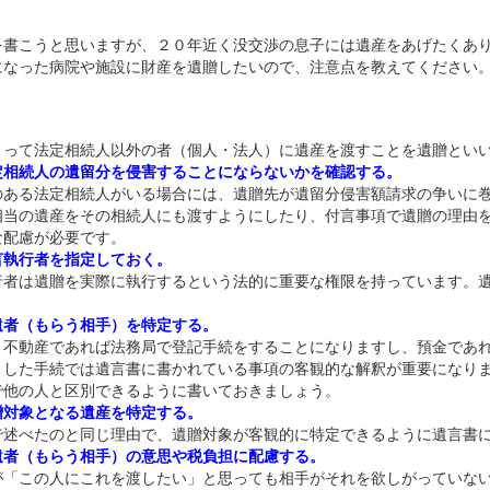
を書こうと思いますが、２０年近く没交渉の息子には遺産をあげたくあ
になった病院や施設に財産を遺贈したいので、注意点を教えてください
よって法定相続人以外の者（個人・法人）に遺産を渡すことを遺贈とい
定相続人の遺留分を侵害することにならないかを確認する。
のある法定相続人がいる場合には、遺贈先が遺留分侵害額請求の争いに
相当の遺産をその相続人にも渡すようにしたり、付言事項で遺贈の理由
な配慮が必要です。
言執行者を指定しておく。
行者は遺贈を実際に執行するという法的に重要な権限を持っています。
遺者（もらう相手）を特定する。
、不動産であれば法務局で登記手続をすることになりますし、預金であ
うした手続では遺言書に書かれている事項の客観的な解釈が重要になり
で他の人と区別できるように書いておきましょう。
贈対象となる遺産を特定する。
で述べたのと同じ理由で、遺贈対象が客観的に特定できるように遺言書
遺者（もらう相手）の意思や税負担に配慮する。
が「この人にこれを渡したい」と思っても相手がそれを欲しがっていな