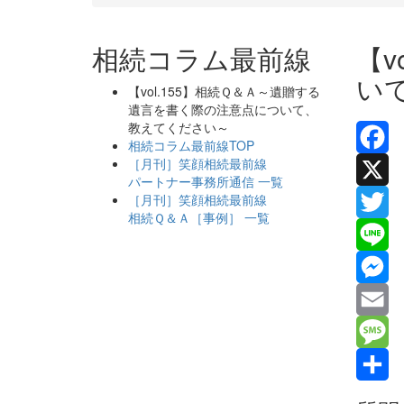
相続コラム最前線
【v
い
【vol.155】相続Ｑ＆Ａ～遺贈する
遺言を書く際の注意点について、
教えてください～
相続コラム最前線TOP
［月刊］笑顔相続最前線
Facebo
パートナー事務所通信 一覧
［月刊］笑顔相続最前線
X
相続Ｑ＆Ａ［事例］ 一覧
Twitter
Line
Messen
Email
Messag
共