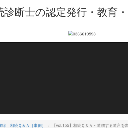
続診断士の認定発行・教育
前線 相続Ｑ＆Ａ［事例］
【vol.155】相続Ｑ＆Ａ～遺贈する遺