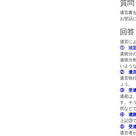
質問
有
遺言書
お世話
回答
遺言に
① 法
遺留分
遺留分
いよう
② 遺
遺言執
ょう。
③ 受
遺産は
す。そ
所など
④ 遺
上記③
⑤ 受
遺言者