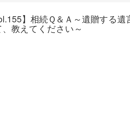
ol.155】相続Ｑ＆Ａ～遺贈す
て、教えてください～
ok
ger
e