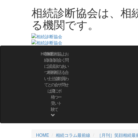
相続診断協会は、相
る機関です。
HOME
相
相
相
相
協
よ
お
続
続
続
続
会
く
問
に
診
診
診
の
あ
い
つ
断
断
断
活
る
合
い
士
士
協
動・
質
わ
て
と
の
会
サ
問
せ
は？
資
に
ポ
格
つ
ー
受
い
ト
験
て
HOME
相続コラム最前線
［月刊］笑顔相続最