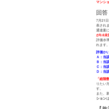
マンシ
回答
7月2
表され
通達案
が0.6未
評価水
れます
評価かい
Ａ：当該
Ｂ：当該
Ｃ：当該
Ｄ：当該
「総階
りたい
す。
また、
ション
【教