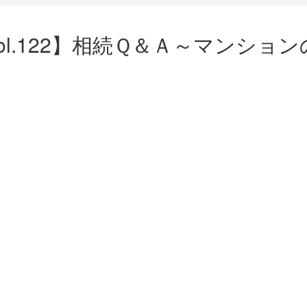
ol.122】相続Ｑ＆Ａ～マンシ
ok
ger
e