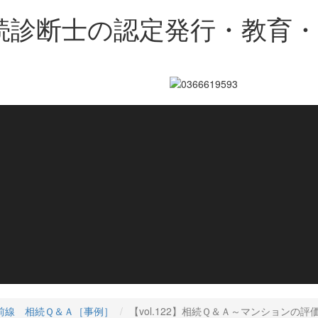
続診断士の認定発行・教育
前線 相続Ｑ＆Ａ［事例］
【vol.122】相続Ｑ＆Ａ～マンションの