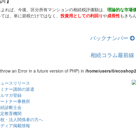
によれば、今後、区分所有マンションの相続税評価額は、
理論的な市場
っては、単に節税だけではなく、
投資用としての利回り
や
成長性
もきち
バックナンバー
相続コラム最前線
 throw an Error in a future version of PHP) in
/home/users/0/ecoshop2
ニュースリリース
セミナー講師の派遣
メルマガ登録
パートナー事務所
相続診断士会
認定教育機関
学校・法人関係者の方へ
メディア掲載情報