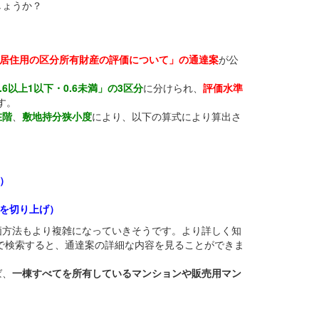
しょうか？
居住用の区分所有財産の評価について」の通達案
が公
.6以上1以下・0.6未満」の3区分
に分けられ、
評価水準
す。
在階
、
敷地持分狭小度
により、以下の算式により算出さ
）
位を切り上げ）
価方法もより複雑になっていきそうです。より詳しく知
で検索すると、通達案の詳細な内容を見ることができま
ば、
一棟すべてを所有しているマンションや販売用マン