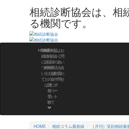
相続診断協会は、相
る機関です。
HOME
相
相
相
相
協
よ
お
続
続
続
続
会
く
問
に
診
診
診
の
あ
い
つ
断
断
断
活
る
合
い
士
士
協
動・
質
わ
て
と
の
会
サ
問
せ
は？
資
に
ポ
格
つ
ー
受
い
ト
験
て
HOME
相続コラム最前線
［月刊］笑顔相続最