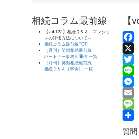
相続コラム最前線
【v
【vol.122】相続Ｑ＆Ａ～マンショ
ンの評価方法について～
相続コラム最前線TOP
Facebo
［月刊］笑顔相続最前線
パートナー事務所通信 一覧
X
［月刊］笑顔相続最前線
相続Ｑ＆Ａ［事例］ 一覧
Twitter
Line
Messen
Email
Messag
共
質問
有