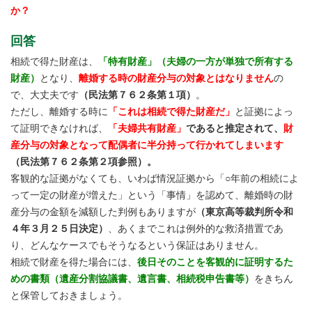
か？
回答
相続で得た財産は、
「特有財産」（夫婦の一方が単独で所有する
財産）
となり、
離婚する時の財産分与の対象とはなりません
の
で、大丈夫です
（民法第７６２条第１項）
。
ただし、離婚する時に
「これは相続で得た財産だ」
と証拠によっ
て証明できなければ、
「夫婦共有財産」
であると推定されて、
財
産分与の対象となって配偶者に半分持って行かれてしまいます
（民法第７６２条第２項参照）。
客観的な証拠がなくても、いわば情況証拠から「○年前の相続によ
って一定の財産が増えた」という「事情」を認めて、離婚時の財
産分与の金額を減額した判例もありますが
（東京高等裁判所令和
４年３月２５日決定）
、あくまでこれは例外的な救済措置であ
り、どんなケースでもそうなるという保証はありません。
相続で財産を得た場合には、
後日そのことを客観的に証明するた
めの書類（遺産分割協議書、遺言書、相続税申告書等）
をきちん
と保管しておきましょう。