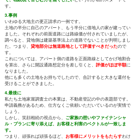
す。
3.事例
いわゆる大地主の更正請求の一例です。
土地の半分に自己のアパート、もう半分に借地人の家が建ってい
ました。それぞれの前面道路には路線価が付されていましたが、
調べると、貸地側は建築基準法上の道路でないことが判明しまし
た。つまり、
貸地部分は無道路地として評価すべきだった
ので
す。
これについては、アパート側の道路を正面路線としてかげ地割合
を算出、さらに開設通路想定分を差し引くと、
評価がほぼ半額
に
なりました。
他にも多くの土地をお持ちでしたので、合計すると大きな還付を
受けることができました。
4.最後に
私たち土地家屋調査士の本業は、不動産登記の中の表題部です。
申請義務があるため、仕方なくご依頼いただいているのが実情で
しょう。
しかし、笑顔相続の視点から、
ご家族の想いやファイナンシャ
ル・プランに寄り添えば、お客様と利害のベクトルが一致しま
す。
つまり、頑張れば頑張るほど、
お客様にメリットをもたらす
わけ