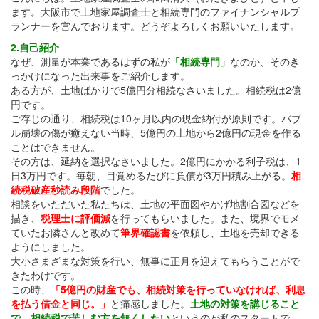
ます。大阪市で土地家屋調査士と相続専門のファイナンシャルプ
有
ランナーを営んでおります。どうぞよろしくお願いいたします。
2.自己紹介
なぜ、測量が本業であるはずの私が
「相続専門」
なのか、そのき
っかけになった出来事をご紹介します。
ある方が、土地ばかりで5億円分相続なさいました。相続税は2億
円です。
ご存じの通り、相続税は10ヶ月以内の現金納付が原則です。バブ
ル崩壊の傷が癒えない当時、5億円の土地から2億円の現金を作る
ことはできません。
その方は、延納を選択なさいました。2億円にかかる利子税は、1
日3万円です。毎朝、目覚めるたびに負債が3万円積み上がる。
相
続税破産秒読み段階
でした。
相談をいただいた私たちは、土地の平面図やかげ地割合図などを
描き、
税理士に評価減
を行ってもらいました。また、境界でモメ
ていたお隣さんと改めて
筆界確認書
を依頼し、土地を売却できる
ようにしました。
大小さまざまな対策を行い、無事に正月を迎えてもらうことがで
きたわけです。
この時、
「5億円の財産でも、相続対策を行っていなければ、利息
を払う借金と同じ。」
と痛感しました。
土地の対策を講じること
で、相続税で苦しむ方を無くしたい
というのが私のスタートで