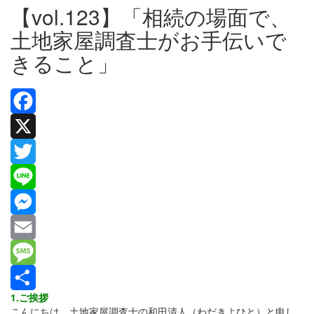
【vol.123】「相続の場面で、
土地家屋調査士がお手伝いで
きること」
Facebook
X
Twitter
Line
Messenger
Email
Message
1.ご挨拶
共
こんにちは。土地家屋調査士の和田清人（わだきよひと）と申し