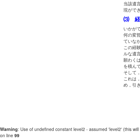
当該遺
現がで
⑶ 
いかが
何の変
ていな
この経
ルな遺
願わく
を積ん
そして
これは
め，引
Warning
: Use of undefined constant level2 - assumed 'level2' (this will
on line
99