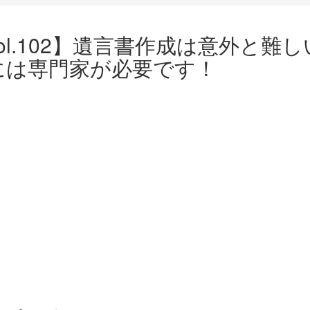
ol.102】遺言書作成は意外と
には専門家が必要です！
ok
ger
e