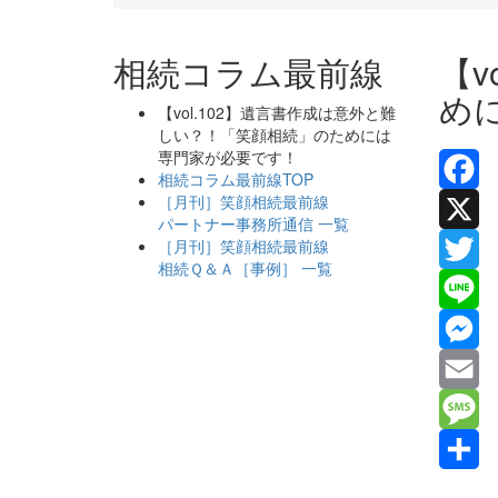
相続コラム最前線
【v
め
【vol.102】遺言書作成は意外と難
しい？！「笑顔相続」のためには
専門家が必要です！
相続コラム最前線TOP
［月刊］笑顔相続最前線
Facebo
パートナー事務所通信 一覧
［月刊］笑顔相続最前線
X
相続Ｑ＆Ａ［事例］ 一覧
Twitter
Line
Messen
Email
Messag
共