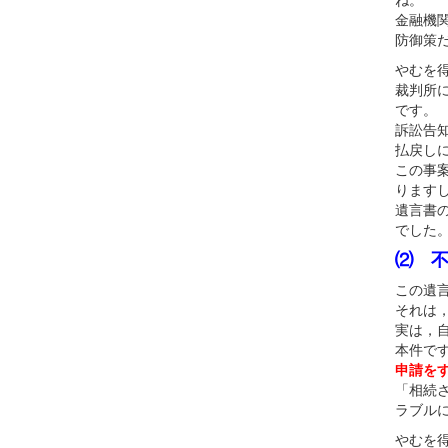
金融機
防御策
やむを
裁判所
です。
訴訟告
払戻し
この事
ります
遺言書
でした
⑵ 
この遺
それは
実は，
本件で
申請を
「相続
ラブル
やむを