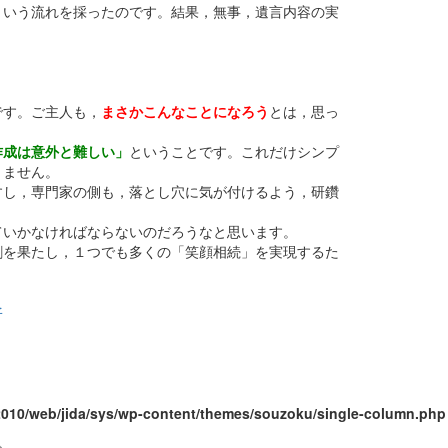
という流れを採ったのです。結果，無事，遺言内容の実
です。ご主人も，
まさかこんなことになろう
とは，思っ
作成は意外と難しい」
ということです。これだけシンプ
りません。
すし，専門家の側も，落とし穴に気が付けるよう，研鑽
ていかなければならないのだろうなと思います。
割を果たし，１つでも多くの「笑顔相続」を実現するた
所
010/web/jida/sys/wp-content/themes/souzoku/single-column.php