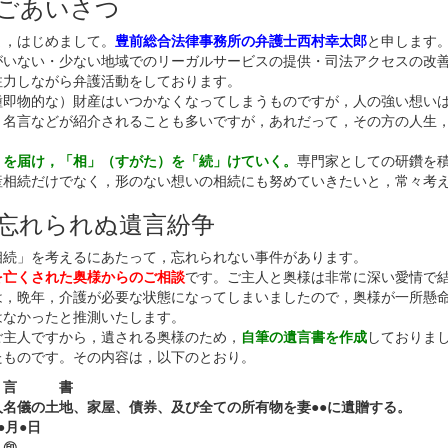
ごあいさつ
ま，はじめまして。
豊前総合法律事務所の弁護士西村幸太郎
と申します
がいない・少ない地域でのリーガルサービスの提供・司法アクセスの改
注力しながら弁護活動をしております。
種即物的な）財産はいつかなくなってしまうものですが，人の強い想い
，名言などが紹介されることも多いですが，あれだって，その方の人生
」を届け，「相」（すがた）を「続」けていく。
専門家としての研鑽を
産相続だけでなく，形のない想いの相続にも努めていきたいと，常々考
忘れられぬ遺言紛争
相続」を考えるにあたって，忘れられない事件があります。
を亡くされた奥様からのご相談
です。ご主人と奥様は非常に深い愛情で
は，晩年，介護が必要な状態になってしまいましたので，奥様が一所懸
はなかったと推測いたします。
ご主人ですから，遺される奥様のため，
自筆の遺言書を作成
しておりま
たものです。その内容は，以下のとおり。
言 書
人名儀の土地、家屋、債券、及び全ての所有物を妻●●に遺贈する。
●月●日
㊞