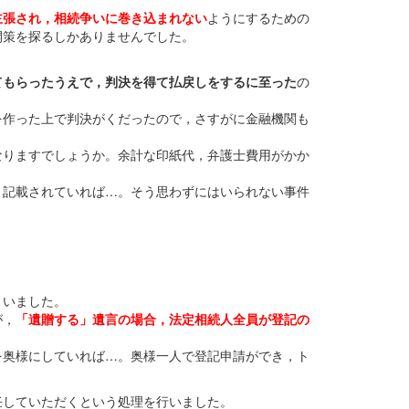
主張され，相続争いに巻き込まれない
ようにするための
開策を探るしかありませんでした。
てもらったうえで，判決を得て払戻しをするに至った
の
を作った上で判決がくだったので，さすがに金融機関も
なりますでしょうか。余計な印紙代，弁護士費用がかか
と記載されていれば…。そう思わずにはいられない事件
。
まいました。
が，
「遺贈する」遺言の場合，法定相続人全員が登記の
を奥様にしていれば…。奥様一人で登記申請ができ，ト
任していただくという処理を行いました。