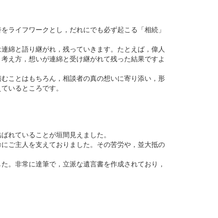
。
善をライフワークとし，だれにでも必ず起こる「相続」
は連綿と語り継がれ，残っていきます。たとえば，偉人
，考え方，想いが連綿と受け継がれて残った結果ですよ
積むことはもちろん，相談者の真の想いに寄り添い，形
えているところです。
結ばれていることが垣間見えました。
命にご主人を支えておりました。その苦労や，並大抵の
した。非常に達筆で，立派な遺言書を作成されており，