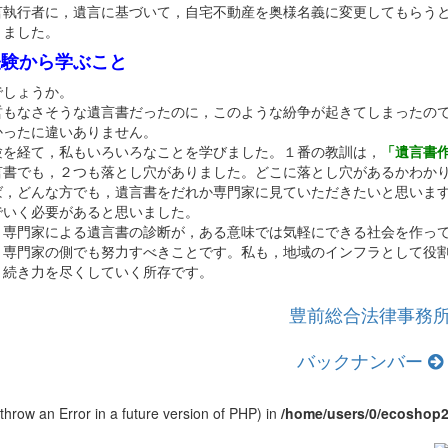
言執行者に，遺言に基づいて，自宅不動産を奥様名義に変更してもらう
きました。
経験から学ぶこと
でしょうか。
哲もなさそうな遺言書だったのに，このような紛争が起きてしまったの
かったに違いありません。
験を経て，私もいろいろなことを学びました。１番の教訓は，
「遺言書
言書でも，２つも落とし穴がありました。どこに落とし穴があるかわか
ば，どんな方でも，遺言書をだれか専門家に見ていただきたいと思いま
でいく必要があると思いました。
，専門家による遺言書の診断が，ある意味では気軽にできる社会を作っ
，専門家の側でも努力すべきことです。私も，地域のインフラとして役
き続き力を尽くしていく所存です。
豊前総合法律事務
バックナンバー
 throw an Error in a future version of PHP) in
/home/users/0/ecoshop2