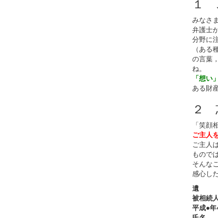
１ 
有
みなさ
弁護士
分野に
（ある
の言葉
ね。
「想い
ある財
２ 
「笑顔
ご主人
ご主人
もので
そんな
感心し
遺 
被相続
平成●年
氏名 