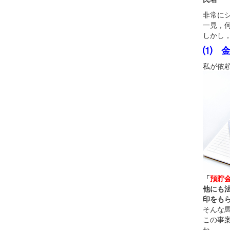
非常に
一見，
しかし
⑴ 
私が依
「
預貯
他にも
印をも
そんな
この事
ね。