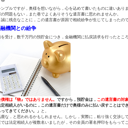
シンプルですが，奥様を想いながら，心を込めて書いたものに違いあり
何の問題もない，また巷でよくありそうな遺言書に思われませんか。
，誠に残念なことに，この遺言書が原因で相続紛争が生じてしまったの
金融機関との紛争
頼を受け，数千万円の預貯金につき，金融機関に払戻請求を行ったとこ
金債権は『物』ではありません。
ですから，預貯金は，
この遺言書の対
法定相続人がいるのに，この遺言書だけで奥様のみに払い戻すことはで
らってきてください。」
と。
馬鹿な，と思われるかもしれません。しかし，実際に，粘り強く交渉し
案では法定相続人が複数名いましたが，その全員の署名押印をもらって