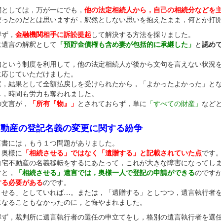
関としては，万が一にでも，
他の法定相続人から，自己の相続分などを
だったのだとは思いますが，釈然としない思いを抱えたまま，何とか打
得ず，
金融機関相手に訴訟提起
して解決する方法を採りました。
に遺言の解釈として
「預貯金債権も含め妻が包括的に承継した」
と
認め
知という制度を利用して，他の法定相続人が後から文句を言えない状況
に応じていただけました。
案，結果として全額払戻しを受けられたから，「よかったよかった」と
し，時間も労力も奪われました。
の文言が，
「所有『物』」
とされておらず，単に
「すべての財産」
など
。
不動産の登記名義の変更に関する紛争
言書には，もう１つ問題がありました。
，奥様に
「相続させる」ではなく「遺贈する」と記載されていた点
です
自宅不動産の名義移転をするにあたって，これが大きな障害になってし
すと，
「相続させる」遺言では，奥様一人で登記の申請ができる
のです
する必要がある
のです。
させる」としていれば…。または，「遺贈する」としつつ，遺言執行者
になることもなかったのに，と悔やまれました。
得ず，裁判所に遺言執行者の選任の申立てをし，格別の遺言執行者を選