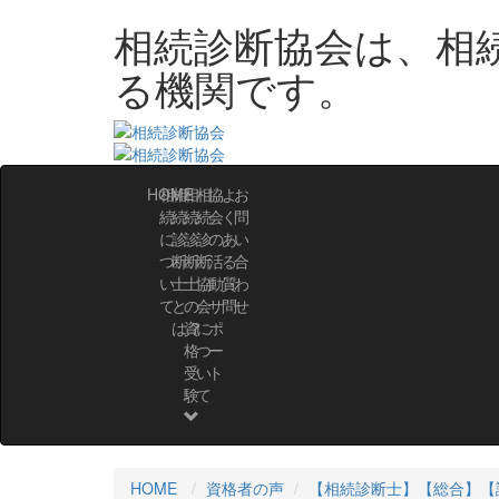
相続診断協会は、相
る機関です。
HOME
相
相
相
相
協
よ
お
続
続
続
続
会
く
問
に
診
診
診
の
あ
い
つ
断
断
断
活
る
合
い
士
士
協
動・
質
わ
て
と
の
会
サ
問
せ
は？
資
に
ポ
格
つ
ー
受
い
ト
験
て
HOME
資格者の声
【相続診断士】
【総合】
【