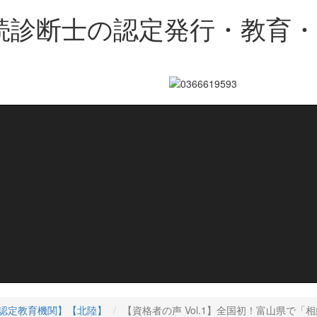
続診断士の認定発行・教育
認定教育機関】
【北陸】
【資格者の声 Vol.1】全国初！富山県で