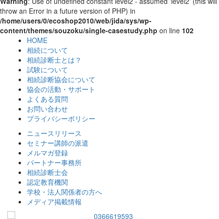
Warning
: Use of undefined constant level2 - assumed 'level2' (this will
throw an Error in a future version of PHP) in
/home/users/0/ecoshop2010/web/jida/sys/wp-
content/themes/souzoku/single-casestudy.php
on line
102
HOME
相続について
相続診断士とは？
試験について
相続診断協会について
協会の活動・サポート
よくある質問
お問い合わせ
プライバシーポリシー
ニュースリリース
セミナー講師の派遣
メルマガ登録
パートナー事務所
相続診断士会
認定教育機関
学校・法人関係者の方へ
メディア掲載情報