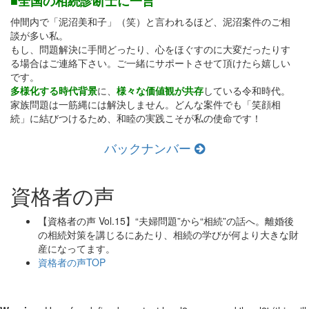
■全国の相続診断士に一言
仲間内で「泥沼美和子」（笑）と言われるほど、泥沼案件のご相
談が多い私。
もし、問題解決に手間どったり、心をほぐすのに大変だったりす
る場合はご連絡下さい。ご一緒にサポートさせて頂けたら嬉しい
です。
多様化する時代背景
に、
様々な価値観が共存
している令和時代。
家族問題は一筋縄には解決しません。どんな案件でも「笑顔相
続」に結びつけるため、和睦の実践こそが私の使命です！
バックナンバー
資格者の声
【資格者の声 Vol.15】“夫婦問題”から“相続”の話へ。離婚後
の相続対策を講じるにあたり、相続の学びが何より大きな財
産になってます。
資格者の声TOP