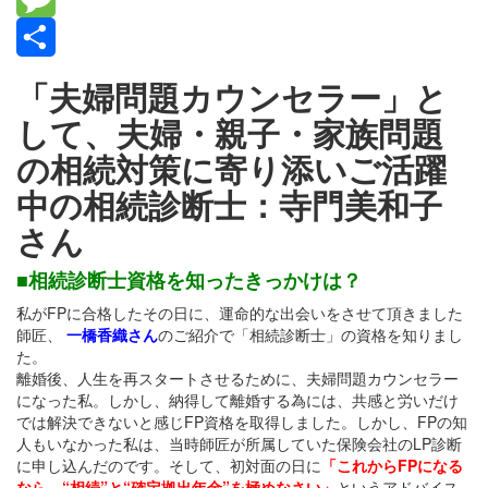
Message
共
「夫婦問題カウンセラー」と
有
して、夫婦・親子・家族問題
の相続対策に寄り添いご活躍
中の相続診断士：寺門美和子
さん
■相続診断士資格を知ったきっかけは？
私がFPに合格したその日に、運命的な出会いをさせて頂きました
師匠、
一橋香織さん
のご紹介で「相続診断士」の資格を知りまし
た。
離婚後、人生を再スタートさせるために、夫婦問題カウンセラー
になった私。しかし、納得して離婚する為には、共感と労いだけ
では解決できないと感じFP資格を取得しました。しかし、FPの知
人もいなかった私は、当時師匠が所属していた保険会社のLP診断
に申し込んだのです。そして、初対面の日に
「これからFPになる
なら、“相続”と“確定拠出年金”を極めなさい」
というアドバイス