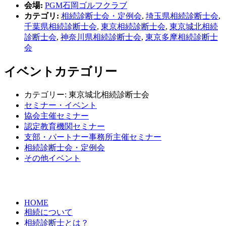
会場:
PGM石岡ゴルフクラブ
カテゴリ:
相続診断士会・定例会
,
埼玉県相続診断士会
,
千葉県相続診断士会
,
東京相続診断士会
,
東京城北相続
診断士会
,
神奈川県相続診断士会
,
東京多摩相続診断士
会
イベントカテゴリー
カテゴリー:
東京城北相続診断士会
セミナー・イベント
協会主催セミナー
認定教育機関セミナー
支部・パートナー事務所主催セミナー
相続診断士会・定例会
その他イベント
HOME
相続について
相続診断士とは？