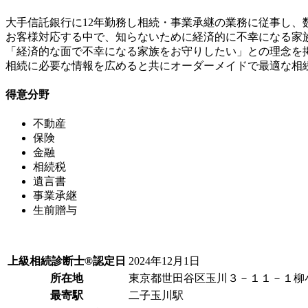
大手信託銀行に12年勤務し相続・事業承継の業務に従事し、
お客様対応する中で、知らないために経済的に不幸になる家
「経済的な面で不幸になる家族をお守りしたい」との理念を
相続に必要な情報を広めると共にオーダーメイドで最適な相
得意分野
不動産
保険
金融
相続税
遺言書
事業承継
生前贈与
上級相続診断士®認定日
2024年12月1日
所在地
東京都世田谷区玉川３－１１－１柳
最寄駅
二子玉川駅