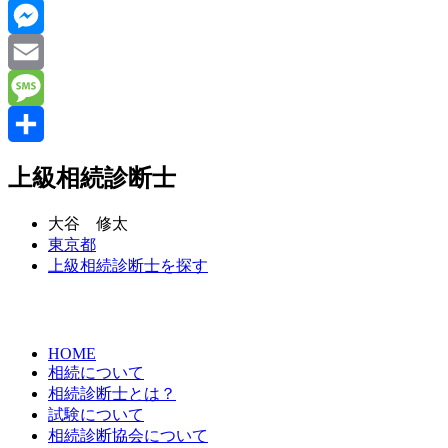
Line
Messenger
Email
Message
共
上級相続診断士
有
大谷 修太
東京都
上級相続診断士を探す
HOME
相続について
相続診断士とは？
試験について
相続診断協会について