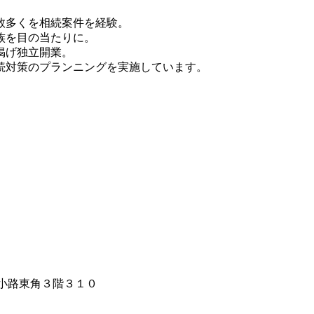
数多くを相続案件を経験。
族を目の当たりに。
掲げ独立開業。
続対策のプランニングを実施しています。
小路東角３階３１０