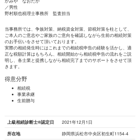
かみや なおたか
／男性
野村順也税理士事務所 監査担当
当事務所では、争族対策、納税資金対策、節税対策を柱として、
ご本人のご意志やご家族のご意向を確認しながら生前の相続対策
のお手伝いをさせて頂いております。
実際の相続発生時にはこれまでの相続税申告の経験を活かし、適
正な税額計算はもちろん、相続開始から相続税申告の流れをご説
明し、各士業と提携しながら相続完了までのサポートをさせて頂
きます。
得意分野
相続税
事業承継
生前贈与
上級相続診断士®認定日
2021年12月1日
所在地
静岡県浜松市中央区初生町1154-4