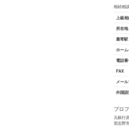
相続相
上級相
所在地
最寄駅
ホーム
電話番
FAX
メール
外国語
プロ
元銀行員
習志野