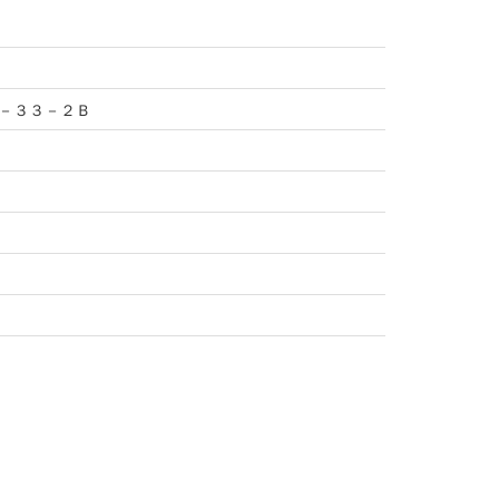
－３３－２Ｂ