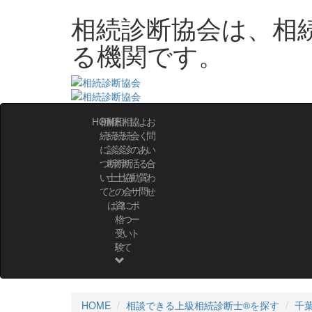
相続診断協会は、相
る機関です。
HOME
相
相
相
相
協
よ
お
続
続
続
続
会
く
問
に
診
診
診
の
あ
い
つ
断
断
断
活
る
合
い
士
士
協
動・
質
わ
て
と
の
会
サ
問
せ
は？
資
に
ポ
格
つ
ー
受
い
ト
験
て
HOME
相談できる上級相続診断士®を探す
千