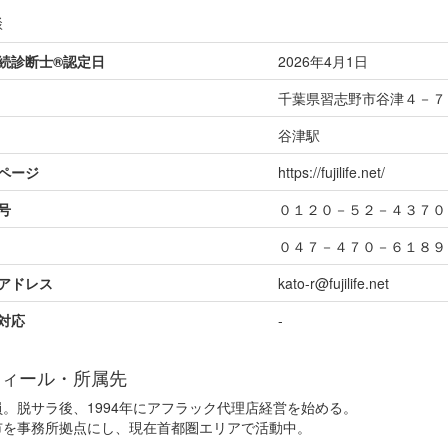
談
続診断士®認定日
2026年4月1日
千葉県習志野市谷津４－７
谷津駅
ページ
https://fujilife.net/
号
０１２０－５２－４３７０
０４７－４７０－６１８９
アドレス
kato-r@fujilife.net
対応
-
フィール・所属先
。脱サラ後、1994年にアフラック代理店経営を始める。
市を事務所拠点にし、現在首都圏エリアで活動中。