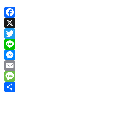
Facebook
X
Twitter
Line
Messenger
Email
Message
共
有