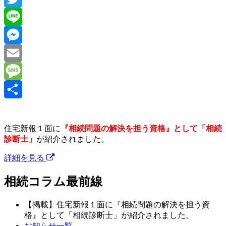
Twitter
Line
Messenger
Email
Message
共
有
住宅新報１面に
『相続問題の解決を担う資格』として「相続
診断士」
が紹介されました。
詳細を見る
相続コラム最前線
【掲載】住宅新報１面に『相続問題の解決を担う資
格』として「相続診断士」が紹介されました。
お知らせ一覧