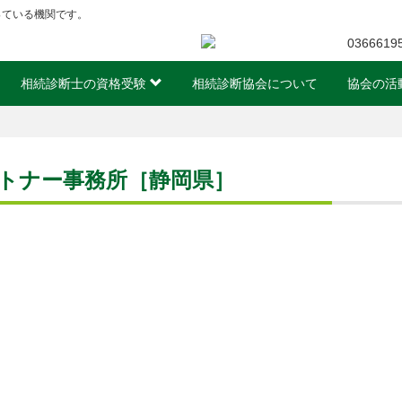
っている機関です。
相続診断士の資格受験
相続診断協会について
協会の活
トナー事務所［静岡県］
ok
ger