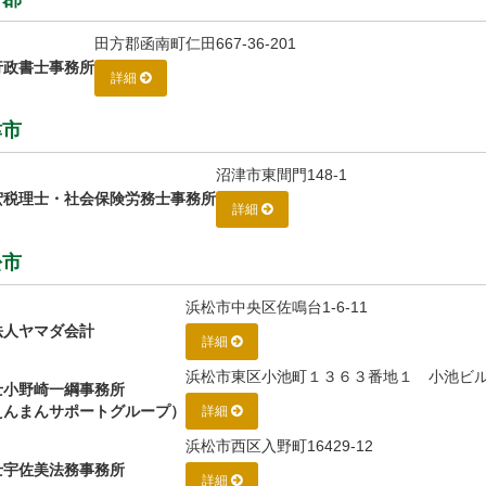
田方郡函南町仁田667-36-201
行政書士事務所
詳細
津市
沼津市東間門148‐1
宏税理士・社会保険労務士事務所
詳細
松市
浜松市中央区佐鳴台1-6-11
法人ヤマダ会計
詳細
浜松市東区小池町１３６３番地１ 小池ビ
士小野崎一綱事務所
えんまんサポートグループ）
詳細
浜松市西区入野町16429-12
士宇佐美法務事務所
詳細