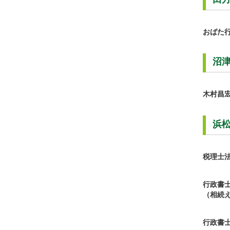
おばた
沼
木村昌
浜
税理士
行政書
（相続
行政書