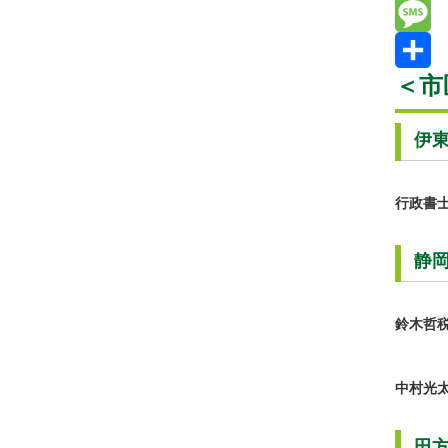
Email
Messag
＜市
共
有
伊
行政書
静
鈴木哲
中村光
田