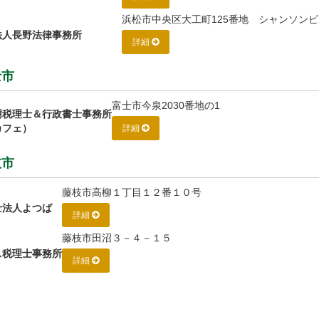
浜松市中央区大工町125番地 シャンソンビ
法人長野法律事務所
詳細
士市
富士市今泉2030番地の1
樹税理士＆行政書士事務所
カフェ）
詳細
枝市
藤枝市高柳１丁目１２番１０号
士法人よつば
詳細
藤枝市田沼３－４－１５
ス税理士事務所
詳細