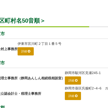
e
区町村名50音順＞
東市
伊東市宮川町２丁目１番５号
士村上事務所
詳細
岡市
静岡市駿河区見瀬245-1
税理士事務所（静岡あんしん相続税相談室）
詳細
静岡市葵区呉服町2−4−6
太公認会計士・税理士事務所
詳細
方郡