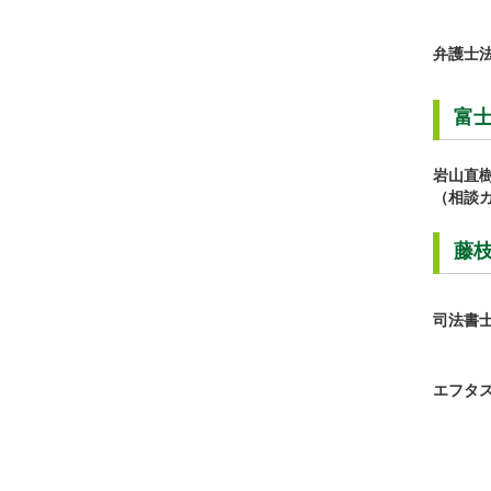
弁護士
富
岩山直
（相談
藤
司法書
エフタ