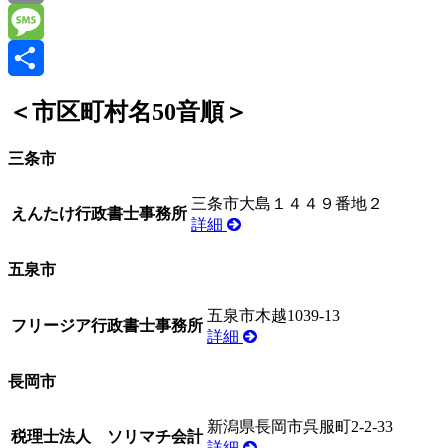
Email
Message
共
＜市区町村名50音順＞
有
三条市
三条市大島１４４９番地２
えんたけ行政書士事務所
詳細
五泉市
五泉市木越1039-13
フリージア行政書士事務所
詳細
長岡市
新潟県長岡市呉服町2-2-33
税理士法人 ソリマチ会計
詳細