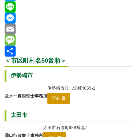
Twitter
Line
Messenger
Email
Message
＜市区町村名50音順＞
共
有
伊勢崎市
伊勢崎市波志江町4059-2
並木一真税理士事務所
詳細
太田市
太田市石原町689番地7
瀧口行政書士事務所