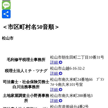
Email
Message
共
＜市区町村名50音順＞
有
松山市
松山市朝生田町二丁目10番31号
毛利修平税理士事務所
詳細
松山市山越6-16-32-2
税理士法人ミチ・ツナグ
詳細
松山市南久米町24番地66 ﾌﾞﾗﾝ
司法書士・社会保険労務士
ﾌｫｰﾚ南久米101号室
白川法務事務所
詳細
土地家屋調査士小野勇事務
松山市南久米町288番地3
所
詳細
松山市道後緑台4番2号