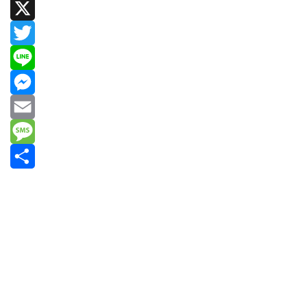
Facebook
X
Twitter
Line
Messenger
Email
Message
共
有