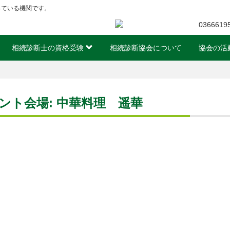
っている機関です。
相続診断士の資格受験
相続診断協会について
協会の活
ント会場:
中華料理 遥華