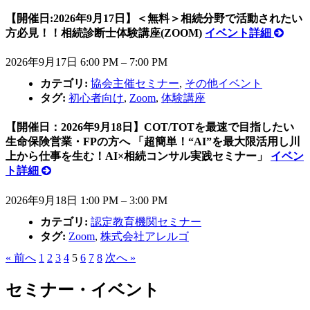
【開催日:2026年9月17日】＜無料＞相続分野で活動されたい
方必見！！相続診断士体験講座(ZOOM)
イベント詳細
2026年9月17日 6:00 PM
–
7:00 PM
カテゴリ:
協会主催セミナー
,
その他イベント
タグ:
初心者向け
,
Zoom
,
体験講座
【開催日：2026年9月18日】COT/TOTを最速で目指したい
生命保険営業・FPの方へ 「超簡単！“AI”を最大限活用し川
上から仕事を生む！AI×相続コンサル実践セミナー」
イベン
ト詳細
2026年9月18日 1:00 PM
–
3:00 PM
カテゴリ:
認定教育機関セミナー
タグ:
Zoom
,
株式会社アレルゴ
« 前へ
1
2
3
4
5
6
7
8
次へ »
セミナー・イベント