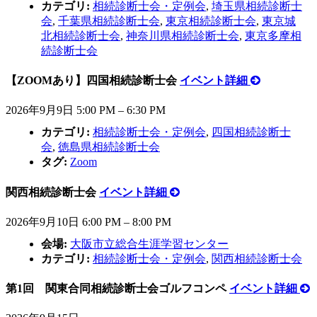
カテゴリ:
相続診断士会・定例会
,
埼玉県相続診断士
会
,
千葉県相続診断士会
,
東京相続診断士会
,
東京城
北相続診断士会
,
神奈川県相続診断士会
,
東京多摩相
続診断士会
【ZOOMあり】四国相続診断士会
イベント詳細
2026年9月9日 5:00 PM
–
6:30 PM
カテゴリ:
相続診断士会・定例会
,
四国相続診断士
会
,
徳島県相続診断士会
タグ:
Zoom
関西相続診断士会
イベント詳細
2026年9月10日 6:00 PM
–
8:00 PM
会場:
大阪市立総合生涯学習センター
カテゴリ:
相続診断士会・定例会
,
関西相続診断士会
第1回 関東合同相続診断士会ゴルフコンペ
イベント詳細