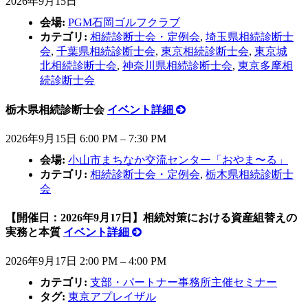
2026年9月15日
会場:
PGM石岡ゴルフクラブ
カテゴリ:
相続診断士会・定例会
,
埼玉県相続診断士
会
,
千葉県相続診断士会
,
東京相続診断士会
,
東京城
北相続診断士会
,
神奈川県相続診断士会
,
東京多摩相
続診断士会
栃木県相続診断士会
イベント詳細
2026年9月15日 6:00 PM
–
7:30 PM
会場:
小山市まちなか交流センター「おやま〜る」
カテゴリ:
相続診断士会・定例会
,
栃木県相続診断士
会
【開催日：2026年9月17日】相続対策における資産組替えの
実務と本質
イベント詳細
2026年9月17日 2:00 PM
–
4:00 PM
カテゴリ:
支部・パートナー事務所主催セミナー
タグ:
東京アプレイザル